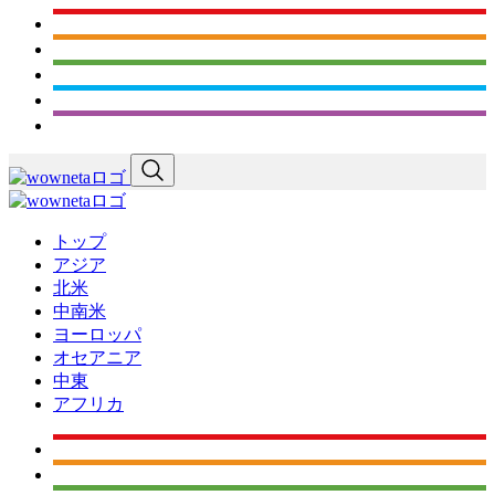
トップ
アジア
北米
中南米
ヨーロッパ
オセアニア
中東
アフリカ