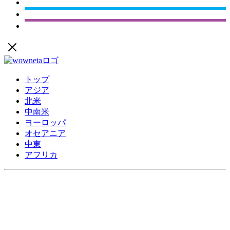
トップ
アジア
北米
中南米
ヨーロッパ
オセアニア
中東
アフリカ