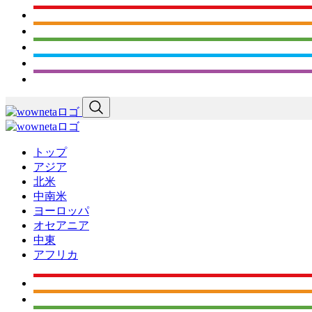
トップ
アジア
北米
中南米
ヨーロッパ
オセアニア
中東
アフリカ