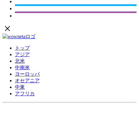
トップ
アジア
北米
中南米
ヨーロッパ
オセアニア
中東
アフリカ