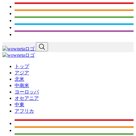
トップ
アジア
北米
中南米
ヨーロッパ
オセアニア
中東
アフリカ