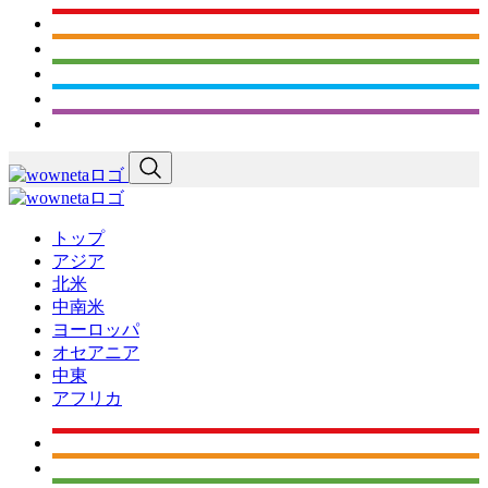
トップ
アジア
北米
中南米
ヨーロッパ
オセアニア
中東
アフリカ