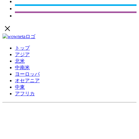
トップ
アジア
北米
中南米
ヨーロッパ
オセアニア
中東
アフリカ