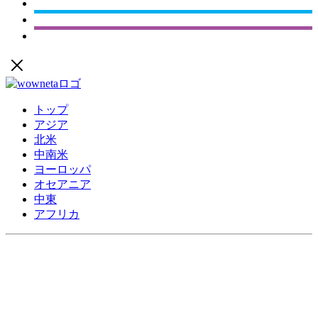
トップ
アジア
北米
中南米
ヨーロッパ
オセアニア
中東
アフリカ