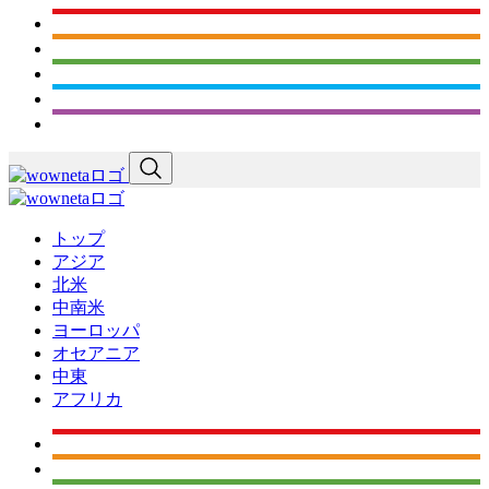
トップ
アジア
北米
中南米
ヨーロッパ
オセアニア
中東
アフリカ