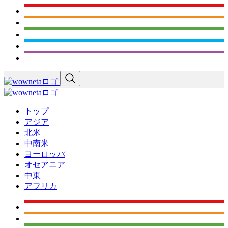
トップ
アジア
北米
中南米
ヨーロッパ
オセアニア
中東
アフリカ