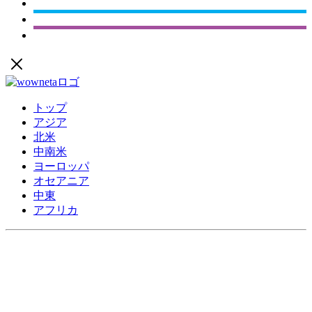
トップ
アジア
北米
中南米
ヨーロッパ
オセアニア
中東
アフリカ