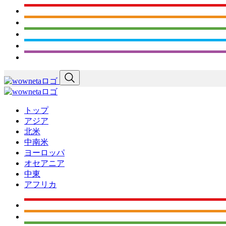
トップ
アジア
北米
中南米
ヨーロッパ
オセアニア
中東
アフリカ