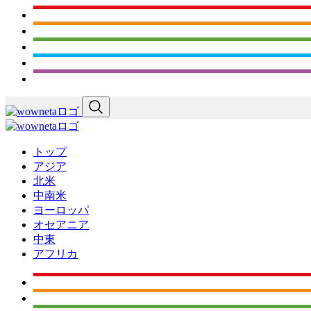
トップ
アジア
北米
中南米
ヨーロッパ
オセアニア
中東
アフリカ