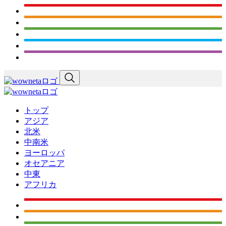
トップ
アジア
北米
中南米
ヨーロッパ
オセアニア
中東
アフリカ