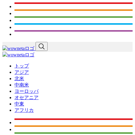
トップ
アジア
北米
中南米
ヨーロッパ
オセアニア
中東
アフリカ