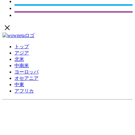
トップ
アジア
北米
中南米
ヨーロッパ
オセアニア
中東
アフリカ