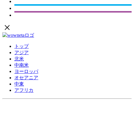
トップ
アジア
北米
中南米
ヨーロッパ
オセアニア
中東
アフリカ