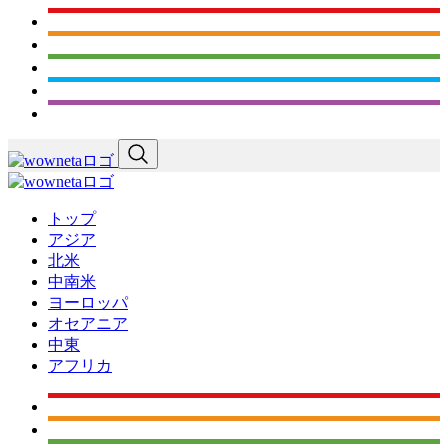
トップ
アジア
北米
中南米
ヨーロッパ
オセアニア
中東
アフリカ