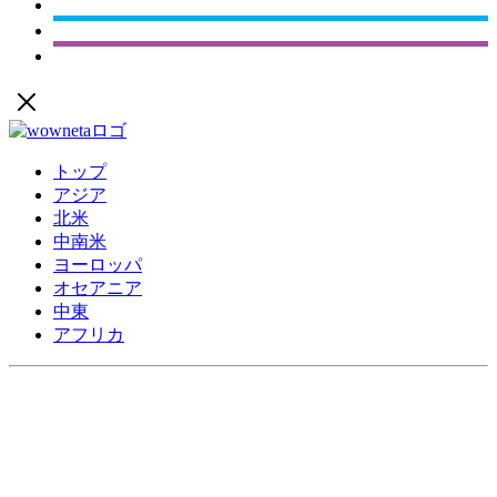
トップ
アジア
北米
中南米
ヨーロッパ
オセアニア
中東
アフリカ