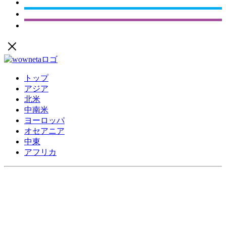
トップ
アジア
北米
中南米
ヨーロッパ
オセアニア
中東
アフリカ