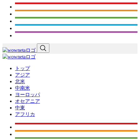
トップ
アジア
北米
中南米
ヨーロッパ
オセアニア
中東
アフリカ