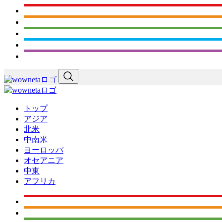
トップ
アジア
北米
中南米
ヨーロッパ
オセアニア
中東
アフリカ