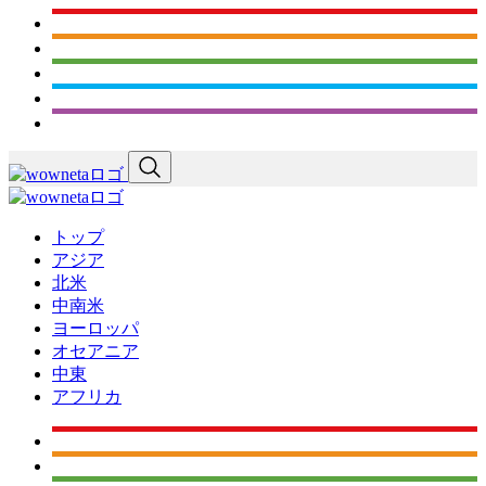
トップ
アジア
北米
中南米
ヨーロッパ
オセアニア
中東
アフリカ