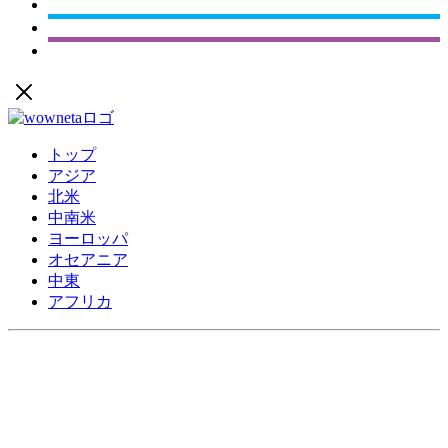
トップ
アジア
北米
中南米
ヨーロッパ
オセアニア
中東
アフリカ