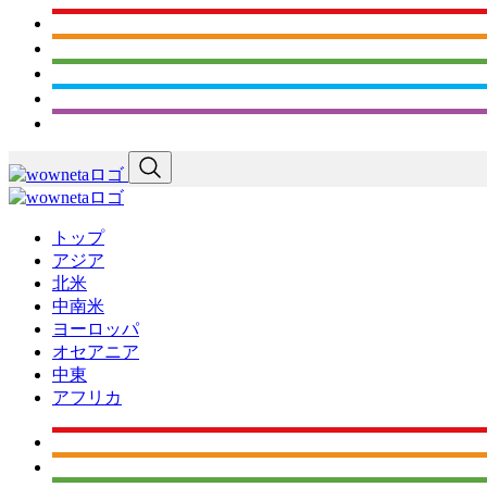
トップ
アジア
北米
中南米
ヨーロッパ
オセアニア
中東
アフリカ