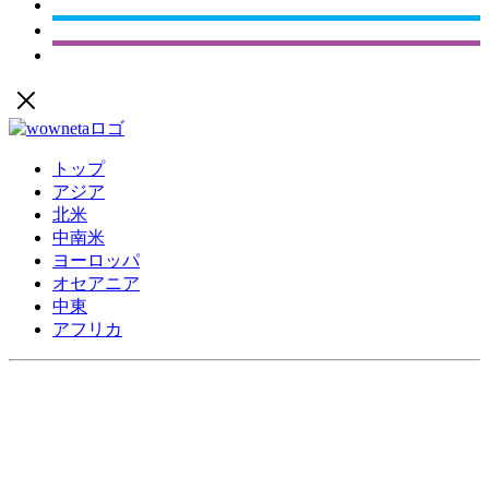
トップ
アジア
北米
中南米
ヨーロッパ
オセアニア
中東
アフリカ