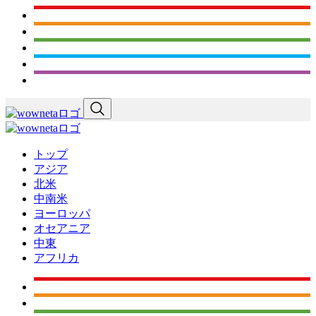
トップ
アジア
北米
中南米
ヨーロッパ
オセアニア
中東
アフリカ