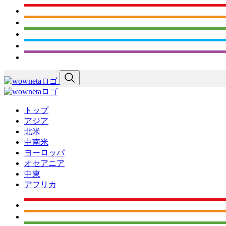
トップ
アジア
北米
中南米
ヨーロッパ
オセアニア
中東
アフリカ