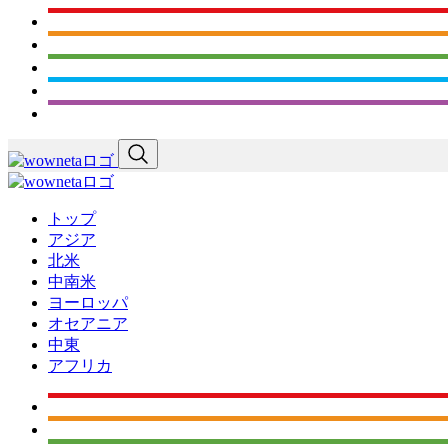
トップ
アジア
北米
中南米
ヨーロッパ
オセアニア
中東
アフリカ