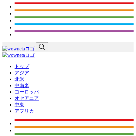
トップ
アジア
北米
中南米
ヨーロッパ
オセアニア
中東
アフリカ