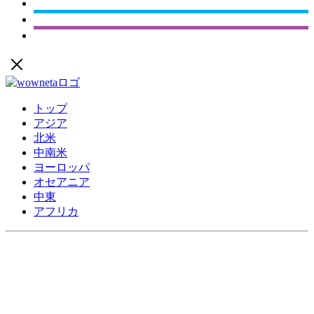
トップ
アジア
北米
中南米
ヨーロッパ
オセアニア
中東
アフリカ