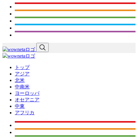
トップ
アジア
北米
中南米
ヨーロッパ
オセアニア
中東
アフリカ