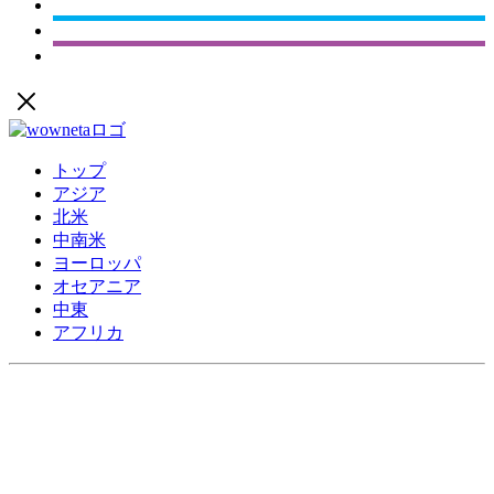
トップ
アジア
北米
中南米
ヨーロッパ
オセアニア
中東
アフリカ