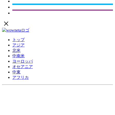
トップ
アジア
北米
中南米
ヨーロッパ
オセアニア
中東
アフリカ