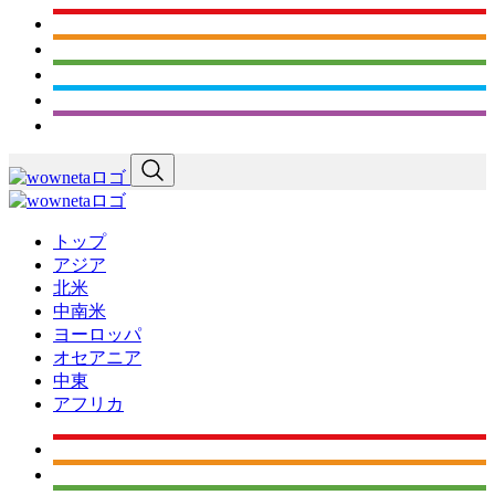
トップ
アジア
北米
中南米
ヨーロッパ
オセアニア
中東
アフリカ