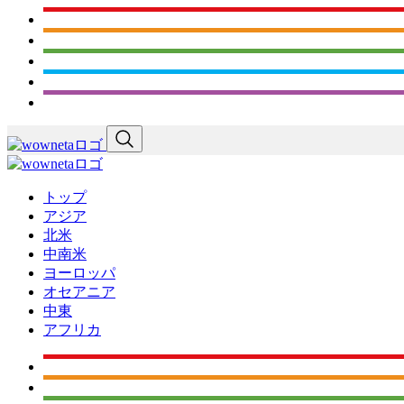
トップ
アジア
北米
中南米
ヨーロッパ
オセアニア
中東
アフリカ