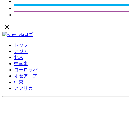
トップ
アジア
北米
中南米
ヨーロッパ
オセアニア
中東
アフリカ