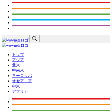
トップ
アジア
北米
中南米
ヨーロッパ
オセアニア
中東
アフリカ