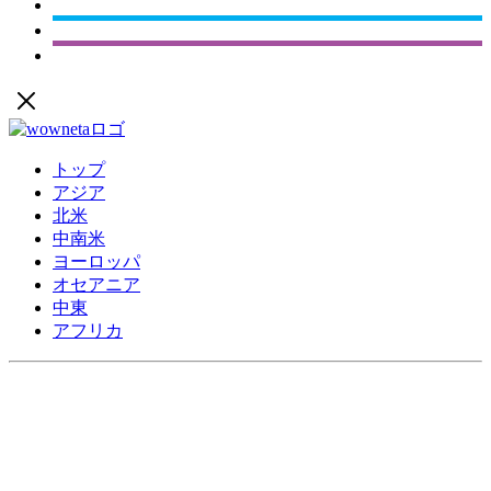
トップ
アジア
北米
中南米
ヨーロッパ
オセアニア
中東
アフリカ