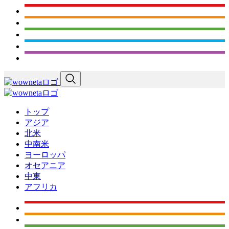
トップ
アジア
北米
中南米
ヨーロッパ
オセアニア
中東
アフリカ