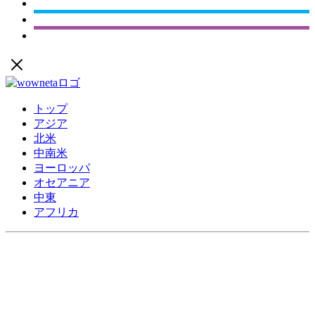
トップ
アジア
北米
中南米
ヨーロッパ
オセアニア
中東
アフリカ