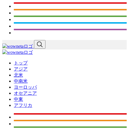
トップ
アジア
北米
中南米
ヨーロッパ
オセアニア
中東
アフリカ