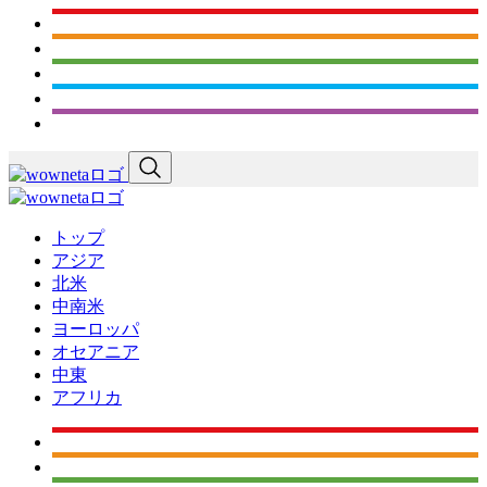
トップ
アジア
北米
中南米
ヨーロッパ
オセアニア
中東
アフリカ