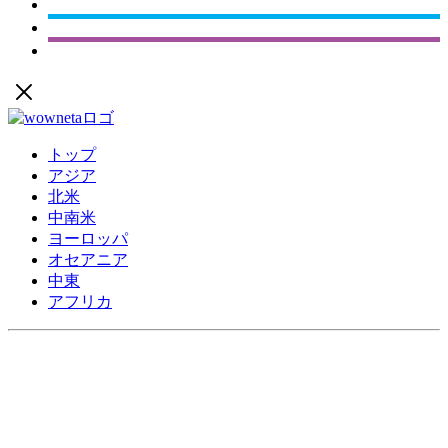
トップ
アジア
北米
中南米
ヨーロッパ
オセアニア
中東
アフリカ