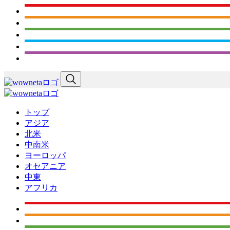
トップ
アジア
北米
中南米
ヨーロッパ
オセアニア
中東
アフリカ