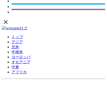
トップ
アジア
北米
中南米
ヨーロッパ
オセアニア
中東
アフリカ