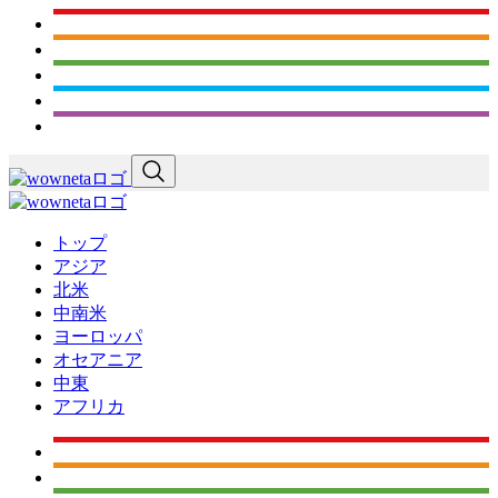
トップ
アジア
北米
中南米
ヨーロッパ
オセアニア
中東
アフリカ