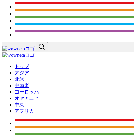
トップ
アジア
北米
中南米
ヨーロッパ
オセアニア
中東
アフリカ