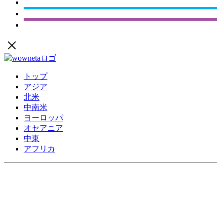
トップ
アジア
北米
中南米
ヨーロッパ
オセアニア
中東
アフリカ