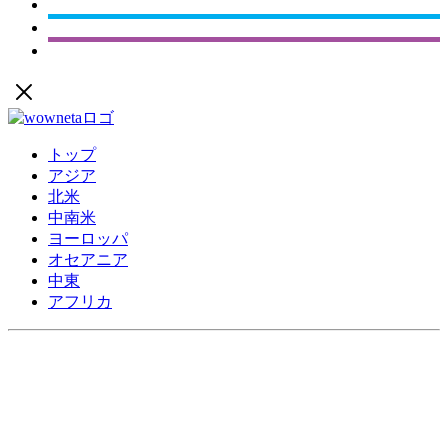
トップ
アジア
北米
中南米
ヨーロッパ
オセアニア
中東
アフリカ