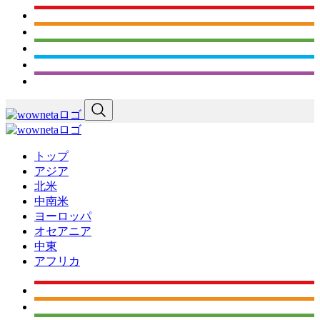
トップ
アジア
北米
中南米
ヨーロッパ
オセアニア
中東
アフリカ