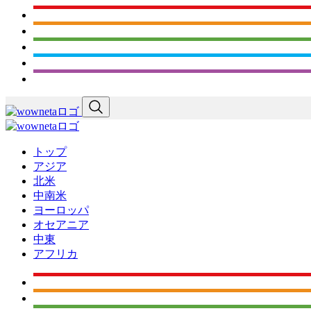
トップ
アジア
北米
中南米
ヨーロッパ
オセアニア
中東
アフリカ