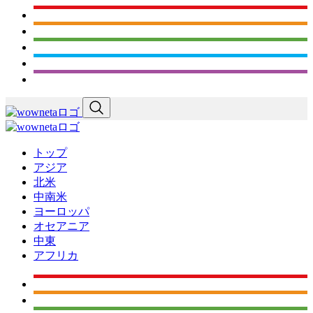
トップ
アジア
北米
中南米
ヨーロッパ
オセアニア
中東
アフリカ