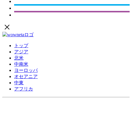
トップ
アジア
北米
中南米
ヨーロッパ
オセアニア
中東
アフリカ