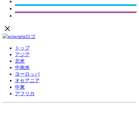
トップ
アジア
北米
中南米
ヨーロッパ
オセアニア
中東
アフリカ