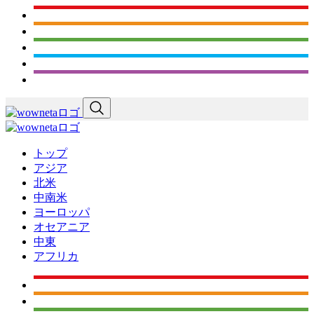
トップ
アジア
北米
中南米
ヨーロッパ
オセアニア
中東
アフリカ