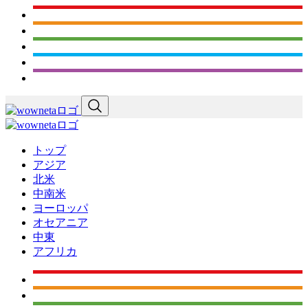
トップ
アジア
北米
中南米
ヨーロッパ
オセアニア
中東
アフリカ