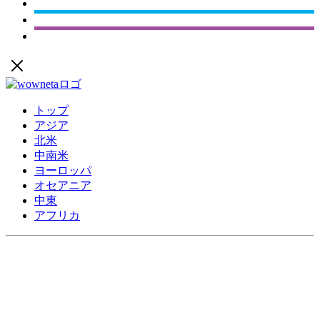
トップ
アジア
北米
中南米
ヨーロッパ
オセアニア
中東
アフリカ