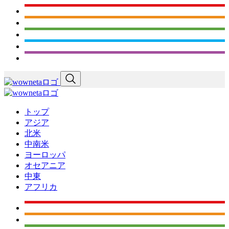
トップ
アジア
北米
中南米
ヨーロッパ
オセアニア
中東
アフリカ