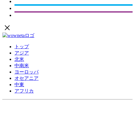
トップ
アジア
北米
中南米
ヨーロッパ
オセアニア
中東
アフリカ