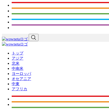
トップ
アジア
北米
中南米
ヨーロッパ
オセアニア
中東
アフリカ