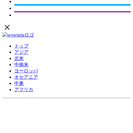
トップ
アジア
北米
中南米
ヨーロッパ
オセアニア
中東
アフリカ