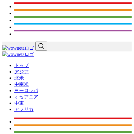
トップ
アジア
北米
中南米
ヨーロッパ
オセアニア
中東
アフリカ