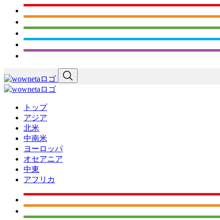
トップ
アジア
北米
中南米
ヨーロッパ
オセアニア
中東
アフリカ