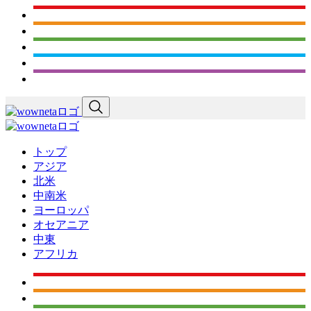
トップ
アジア
北米
中南米
ヨーロッパ
オセアニア
中東
アフリカ