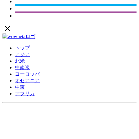
トップ
アジア
北米
中南米
ヨーロッパ
オセアニア
中東
アフリカ