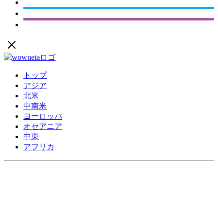
トップ
アジア
北米
中南米
ヨーロッパ
オセアニア
中東
アフリカ