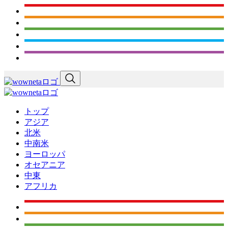
トップ
アジア
北米
中南米
ヨーロッパ
オセアニア
中東
アフリカ