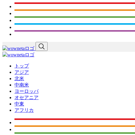
トップ
アジア
北米
中南米
ヨーロッパ
オセアニア
中東
アフリカ