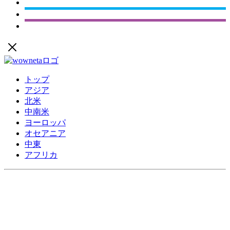
トップ
アジア
北米
中南米
ヨーロッパ
オセアニア
中東
アフリカ