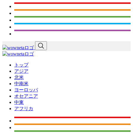
トップ
アジア
北米
中南米
ヨーロッパ
オセアニア
中東
アフリカ