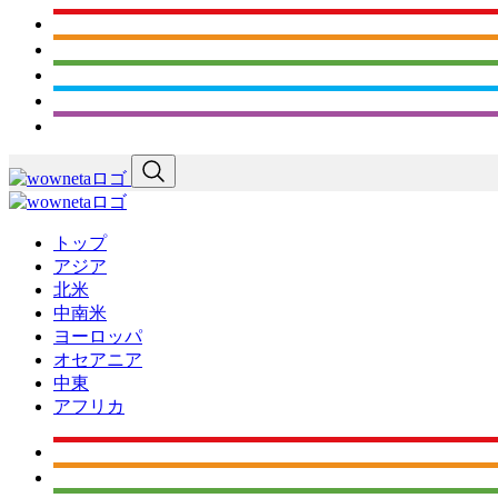
トップ
アジア
北米
中南米
ヨーロッパ
オセアニア
中東
アフリカ