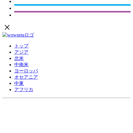
トップ
アジア
北米
中南米
ヨーロッパ
オセアニア
中東
アフリカ