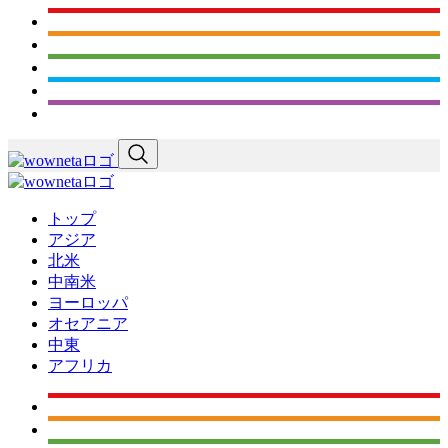
トップ
アジア
北米
中南米
ヨーロッパ
オセアニア
中東
アフリカ