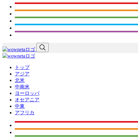
トップ
アジア
北米
中南米
ヨーロッパ
オセアニア
中東
アフリカ