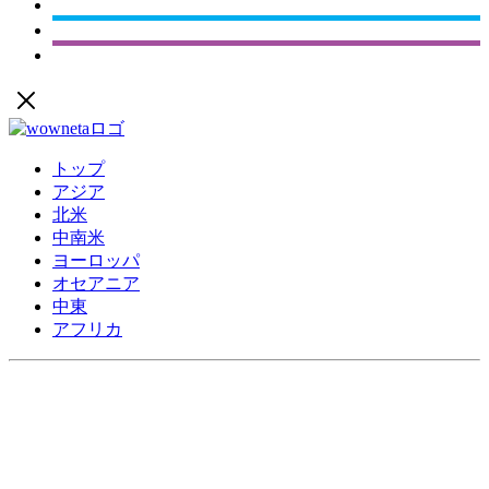
トップ
アジア
北米
中南米
ヨーロッパ
オセアニア
中東
アフリカ