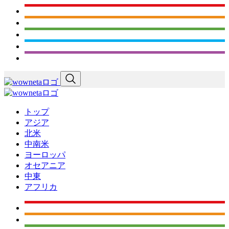
トップ
アジア
北米
中南米
ヨーロッパ
オセアニア
中東
アフリカ