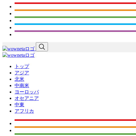
トップ
アジア
北米
中南米
ヨーロッパ
オセアニア
中東
アフリカ