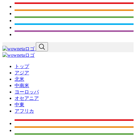
トップ
アジア
北米
中南米
ヨーロッパ
オセアニア
中東
アフリカ