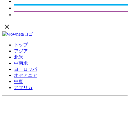
トップ
アジア
北米
中南米
ヨーロッパ
オセアニア
中東
アフリカ