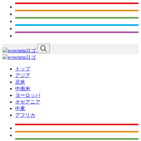
トップ
アジア
北米
中南米
ヨーロッパ
オセアニア
中東
アフリカ